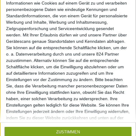
Informationen wie Cookies auf einem Gerät zu und verarbeiten
personenbezogene Daten wie eindeutige Kennungen und
Standardinformationen, die von einem Gerät für personalisierte
16a, rue Gabriel Lippmann
Werbung und Inhalte, Werbung und Inhaltsmessung,
Zielgruppenforschung und Serviceentwicklung gesendet
L-1943 Luxembourg
werden.
Mit Ihrer Erlaubnis dürfen wir und unsere Partner über
Gerätescans genaue Standortdaten und Kenndaten abfragen.
info@nbr.lu
Sie können auf die entsprechende Schaltfläche klicken, um der
Tel. +352 27 36 53 43
o. a. Datenverarbeitung durch uns und unsere 824 Partner
zuzustimmen. Alternativ können Sie auf die entsprechende
Schaltfläche klicken, um die Einwilligung abzulehnen oder um
auf detailliertere Informationen zuzugreifen und um Ihre
Kontakt
Einstellungen vor der Zustimmung zu ändern.
Bitte beachten
Sie, dass die Verarbeitung mancher personenbezogener Daten
ohne Ihre Einwilligung stattfinden kann, obwohl Sie das Recht
Impressum
haben, einer solchen Verarbeitung zu widersprechen. Ihre
Einstellungen gelten lediglich für diese Website. Sie können Ihre
Einstellungen jederzeit ändern oder Ihre Einwilligung widerrufen,
indem Sie zu dieser Website zurückkehren und unten auf der
brakonier_furniture
Webseite auf die Schaltfläche "Datenschutz" klicken.
ZUSTIMMEN