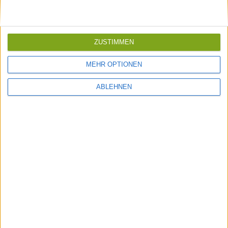
ZUSTIMMEN
MEHR OPTIONEN
ABLEHNEN
16a, rue Gabriel Lippmann
L-1943 Luxembourg
info@nbr.lu
Tel. +352 27 36 53 43
Kontakt