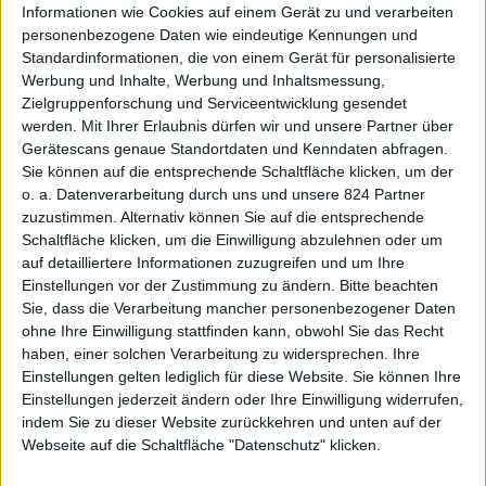
Informationen wie Cookies auf einem Gerät zu und verarbeiten
personenbezogene Daten wie eindeutige Kennungen und
Standardinformationen, die von einem Gerät für personalisierte
Werbung und Inhalte, Werbung und Inhaltsmessung,
Zielgruppenforschung und Serviceentwicklung gesendet
werden.
Mit Ihrer Erlaubnis dürfen wir und unsere Partner über
Gerätescans genaue Standortdaten und Kenndaten abfragen.
Sie können auf die entsprechende Schaltfläche klicken, um der
o. a. Datenverarbeitung durch uns und unsere 824 Partner
zuzustimmen. Alternativ können Sie auf die entsprechende
BND
Schaltfläche klicken, um die Einwilligung abzulehnen oder um
auf detailliertere Informationen zuzugreifen und um Ihre
Einstellungen vor der Zustimmung zu ändern.
Bitte beachten
Sie, dass die Verarbeitung mancher personenbezogener Daten
Architekt und Design:
Brakonier
S.à. r.L.
ohne Ihre Einwilligung stattfinden kann, obwohl Sie das Recht
haben, einer solchen Verarbeitung zu widersprechen. Ihre
Umsetzung:
Brakonier
S.à. r.L.
Einstellungen gelten lediglich für diese Website. Sie können Ihre
Einstellungen jederzeit ändern oder Ihre Einwilligung widerrufen,
Küche in geölter alter Eiche mit offenen Regalen und
indem Sie zu dieser Website zurückkehren und unten auf der
geschlossener Hängeschrankzeile. Einzelne
Webseite auf die Schaltfläche "Datenschutz" klicken.
hängende Kuben sind in gefertigt aus einem