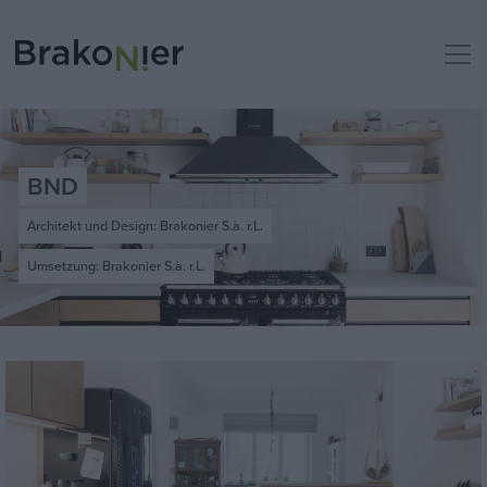
BND
Architekt und Design: Brakonier S.à. r.L.
Umsetzung: Brakonier S.à. r.L.