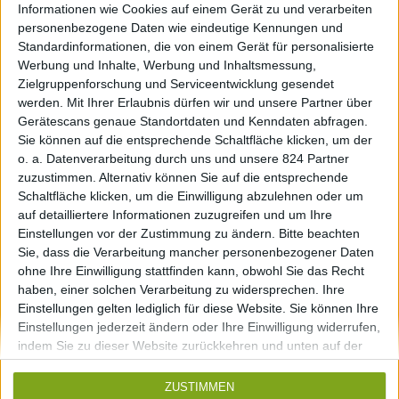
Informationen wie Cookies auf einem Gerät zu und verarbeiten
personenbezogene Daten wie eindeutige Kennungen und
Standardinformationen, die von einem Gerät für personalisierte
16a, rue Gabriel Lippmann
Werbung und Inhalte, Werbung und Inhaltsmessung,
Zielgruppenforschung und Serviceentwicklung gesendet
L-1943 Luxembourg
werden.
Mit Ihrer Erlaubnis dürfen wir und unsere Partner über
Gerätescans genaue Standortdaten und Kenndaten abfragen.
info@nbr.lu
Sie können auf die entsprechende Schaltfläche klicken, um der
Tel. +352 27 36 53 43
o. a. Datenverarbeitung durch uns und unsere 824 Partner
zuzustimmen. Alternativ können Sie auf die entsprechende
Schaltfläche klicken, um die Einwilligung abzulehnen oder um
auf detailliertere Informationen zuzugreifen und um Ihre
Kontakt
Einstellungen vor der Zustimmung zu ändern.
Bitte beachten
Sie, dass die Verarbeitung mancher personenbezogener Daten
ohne Ihre Einwilligung stattfinden kann, obwohl Sie das Recht
Impressum
haben, einer solchen Verarbeitung zu widersprechen. Ihre
Einstellungen gelten lediglich für diese Website. Sie können Ihre
Einstellungen jederzeit ändern oder Ihre Einwilligung widerrufen,
indem Sie zu dieser Website zurückkehren und unten auf der
brakonier_furniture
Webseite auf die Schaltfläche "Datenschutz" klicken.
ZUSTIMMEN